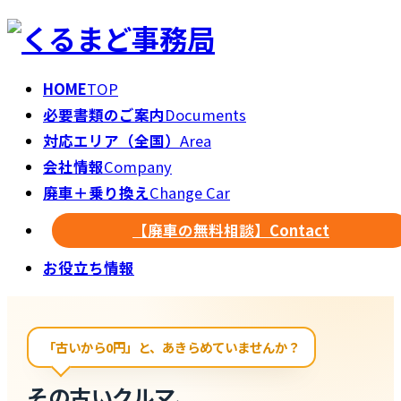
HOME
TOP
必要書類のご案内
Documents
対応エリア（全国）
Area
会社情報
Company
廃車＋乗り換え
Change Car
【廃車の無料相談】
Contact
お役立ち情報
「古いから0円」と、あきらめていませんか？
その古いクルマ、