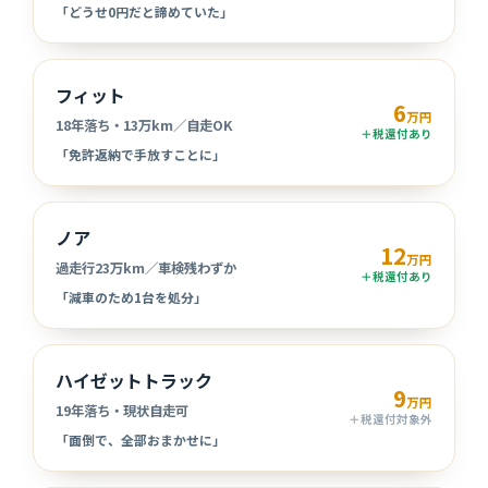
「どうせ0円だと諦めていた」
フィット
6
万円
18年落ち・13万km／自走OK
＋税還付あり
「免許返納で手放すことに」
ノア
12
万円
過走行23万km／車検残わずか
＋税還付あり
「減車のため1台を処分」
ハイゼットトラック
9
万円
19年落ち・現状自走可
＋税還付対象外
「面倒で、全部おまかせに」