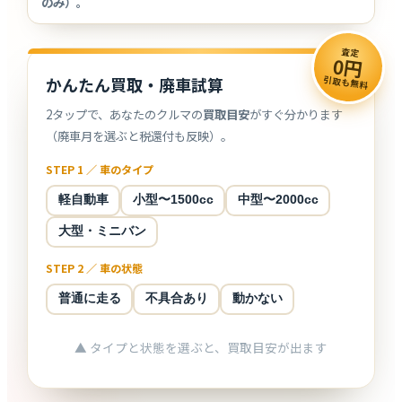
のみ）。
査定
0円
引取も無料
かんたん買取・廃車試算
2タップで、あなたのクルマの
買取目安
がすぐ分かります
（廃車月を選ぶと税還付も反映）。
STEP 1 ／ 車のタイプ
軽自動車
小型〜1500cc
中型〜2000cc
大型・ミニバン
STEP 2 ／ 車の状態
普通に走る
不具合あり
動かない
▲ タイプと状態を選ぶと、買取目安が出ます