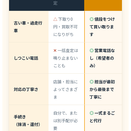
定
△
下取り0
◎
値段をつけ
古い車・過走行
円・買取不可
て買い取りま
車
になりがち
す
✕
一括査定は
◎
営業電話な
しつこい電話
鳴り止まない
し（希望者の
ことも
み）
店舗・担当に
◎
担当が最初
対応の丁寧さ
よってさまざ
から最後まで
ま
丁寧に
自分で、また
◎
一式まるご
手続き
は別手配が必
と代行
（抹消・還付）
要