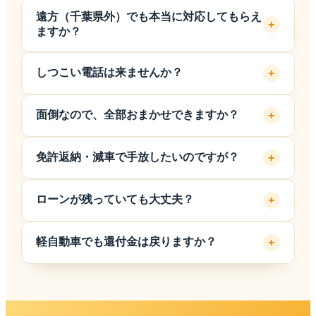
りません。
はい。20年落ち・過走行（10〜20万km）・車検切
遠方（千葉県外）でも本当に対応してもらえ
れ寸前でも対象です。部品・鉄資源・輸出ルートま
+
ますか？
で含めて査定するため、「値段がつかない」と言わ
れた車でも金額がつくことが大半です。0円処分の
はい、全国対応しています。関東9か所（千葉・東
しつこい電話は来ませんか？
+
前に、一度お聞かせください。
京・神奈川・埼玉・群馬）に自社の車両保管所があ
るほか、全国47都道府県すべてに提携拠点がありま
来ません。こちらから営業電話をかけることはな
す。関東近県は自社拠点からスピーディーに、それ
面倒なので、全部おまかせできますか？
+
く、お電話連絡はご希望された方のみです。やりと
以外の地域も提携先ネットワークを通じて引取・査
りはLINE・メールが基本で、ご自身のペースで検
はい。書類集め・引取・抹消登録・自動車税の還付
定を行いますので、「近くに拠点がなさそう」とい
討いただけます。
免許返納・減車で手放したいのですが？
+
まで一式代行します。お客様にしていただくのは、
う場合もまずはお気軽にご連絡ください。
最初のご連絡と書類への記入だけです。何からすれ
よくあるご相談です。使わなくなった1台を、手間
ばいいか分からない状態でも、丁寧にご案内しま
ローンが残っていても大丈夫？
+
なく現金化できます。名義や書類の手続きまでまと
す。
めて対応しますので、ご家族の車のご相談でも大丈
残債がある場合もご相談いただけます。所有者名義
夫です。
軽自動車でも還付金は戻りますか？
+
や残債の状況を確認し、手続きの進め方を個別にご
案内します。まずは状況をお知らせください。
軽自動車税は月割還付の対象外のため、税の還付は
ありません。ただし買取額や自賠責の返金（車検残
がある場合）は対象になり得ます。普通車は廃車す