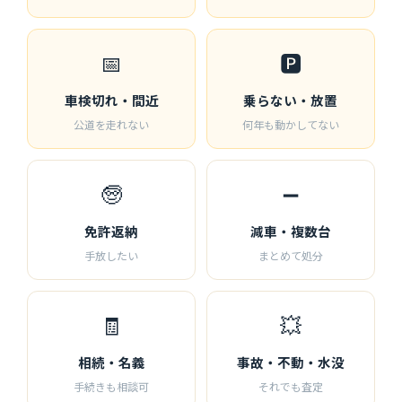
📅
🅿️
車検切れ・間近
乗らない・放置
公道を走れない
何年も動かしてない
🧓
➖
免許返納
減車・複数台
手放したい
まとめて処分
🧾
💥
相続・名義
事故・不動・水没
手続きも相談可
それでも査定