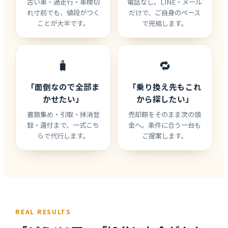
古い車・過走行・車検切
電話なし。LINE・メール
れ寸前でも、値段がつく
だけで、ご自身のペース
ことが大半です。
で完結します。
🧳
🔁
「面倒なので全部ま
「乗り換え先もこれ
かせたい」
から探したい」
書類集め・引取・抹消登
売却額をそのまま次の頭
録・還付まで、一式こち
金へ。条件に合う一台も
らで代行します。
ご提案します。
REAL RESULTS