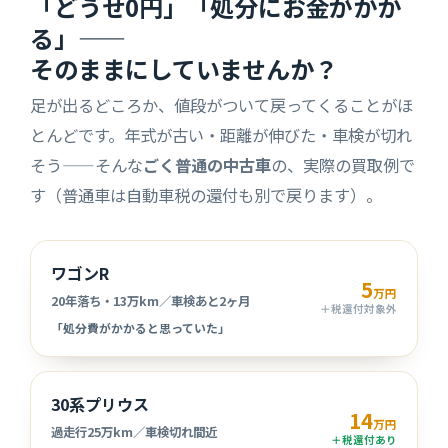
「どうせ0円」「処分にお金がかか
る」——
そのままにしていませんか？
足が出るどころか、値段がついて戻ってくることがほ
とんどです。年式が古い・距離が伸びた・車検が切れ
そう——そんな
ごく普通の中古車
の、実際の買取例で
す（普通車は自動車税の還付も別で戻ります）。
ワゴンR
5
万円
20年落ち・13万km／車検あと2ヶ月
＋税還付対象外
「処分費がかかると思っていた」
30系プリウス
14
万円
過走行25万km／車検切れ間近
＋税還付あり