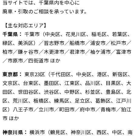
当サイトでは、千葉県内を中心に
廃車・引取のご相談を承っています。
【主な対応エリア】
千葉県：
千葉市（中央区、花見川区、稲毛区、若葉区、
緑区、美浜区）／習志野市／船橋市／浦安市／松戸市／
柏市／鎌ヶ谷市／木更津市／君津市／袖ケ浦市／富津市
／市原市／四街道市 ほか
東京都：
東京23区（千代田区、中央区、港区、新宿区、
文京区、台東区、墨田区、江東区、品川区、目黒区、大
田区、世田谷区、渋谷区、中野区、杉並区、豊島区、北
区、荒川区、板橋区、練馬区、足立区、葛飾区、江戸川
区）八王子市／立川市／町田市／府中市／青梅市／狛江
市 ほか
神奈川県：
横浜市（鶴見区、神奈川区、西区、中区、南