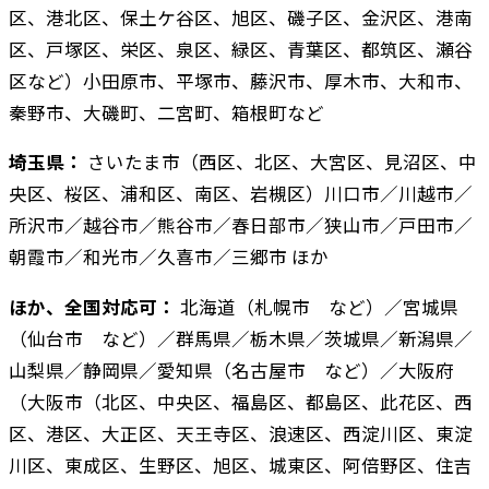
区、港北区、保土ケ谷区、旭区、磯子区、金沢区、港南
区、戸塚区、栄区、泉区、緑区、青葉区、都筑区、瀬谷
区など）小田原市、平塚市、藤沢市、厚木市、大和市、
秦野市、大磯町、二宮町、箱根町など
埼玉県：
さいたま市（西区、北区、大宮区、見沼区、中
央区、桜区、浦和区、南区、岩槻区）川口市／川越市／
所沢市／越谷市／熊谷市／春日部市／狭山市／戸田市／
朝霞市／和光市／久喜市／三郷市 ほか
ほか、全国対応可：
北海道（札幌市 など）／宮城県
（仙台市 など）／群馬県／栃木県／茨城県／新潟県／
山梨県／静岡県／愛知県（名古屋市 など）／大阪府
（大阪市（北区、中央区、福島区、都島区、此花区、西
区、港区、大正区、天王寺区、浪速区、西淀川区、東淀
川区、東成区、生野区、旭区、城東区、阿倍野区、住吉