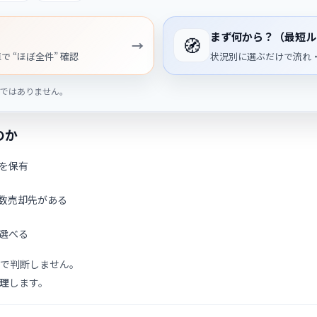
まず何から？（最短ル
🧭
→
 “ほぼ全件” 確認
状況別に選ぶだけで流れ
須ではありません。
のか
を保有
数売却先がある
選べる
で判断しません。
理
します。