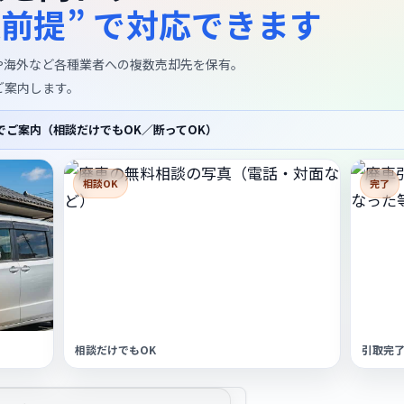
取前提” で対応できます
や海外など各種業者への複数売却先を保有。
ご案内します。
でご案内（相談だけでもOK／断ってOK）
相談OK
完了
相談だけでもOK
引取完