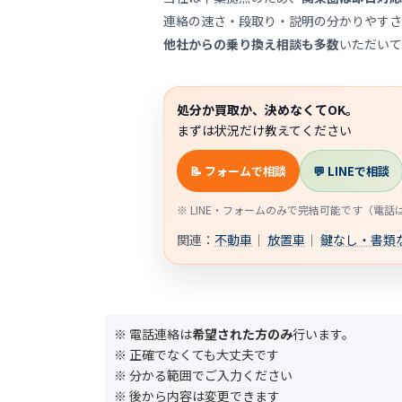
連絡の速さ・段取り・説明の分かりやすさ
他社からの乗り換え相談も多数
いただいて
処分か買取か、決めなくてOK。
まずは状況だけ教えてください
📝 フォームで相談
💬 LINEで相談
※ LINE・フォームのみで完結可能です（電
関連：
不動車
｜
放置車
｜
鍵なし・書類
※ 電話連絡は
希望された方のみ
行います。
※ 正確でなくても大丈夫です
※ 分かる範囲でご入力ください
※ 後から内容は変更できます