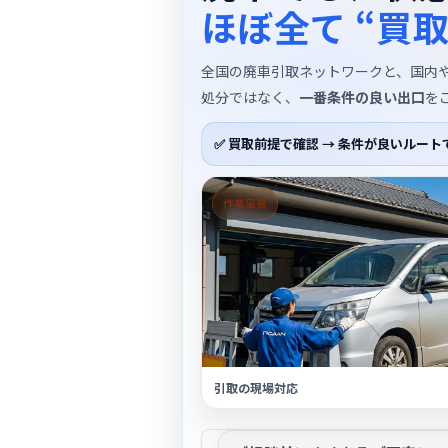
ほぼ全て “買
全国の廃車引取ネットワークと、国内
処分ではなく、
一番条件の良い出口
を
✅
買取前提で確認
→ 条件が良いルート
作業風景
引取の現場対応