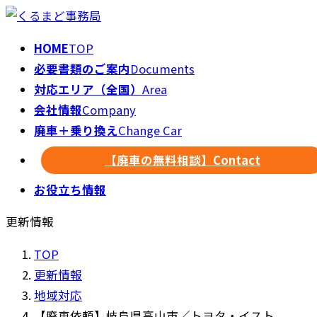
HOME
TOP
必要書類のご案内
Documents
対応エリア（全国）
Area
会社情報
Company
廃車＋乗り換え
Change Car
【廃車の無料相談】
Contact
お役立ち情報
更新情報
TOP
更新情報
地域対応
【廃車依頼】岐阜県高山市／トヨタ・イスト