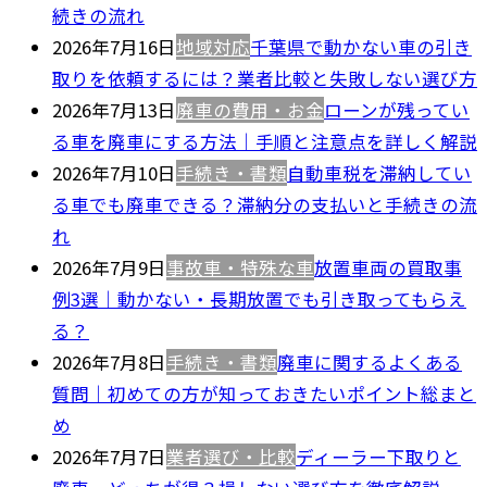
続きの流れ
2026年7月16日
地域対応
千葉県で動かない車の引き
取りを依頼するには？業者比較と失敗しない選び方
2026年7月13日
廃車の費用・お金
ローンが残ってい
る車を廃車にする方法｜手順と注意点を詳しく解説
2026年7月10日
手続き・書類
自動車税を滞納してい
る車でも廃車できる？滞納分の支払いと手続きの流
れ
2026年7月9日
事故車・特殊な車
放置車両の買取事
例3選｜動かない・長期放置でも引き取ってもらえ
る？
2026年7月8日
手続き・書類
廃車に関するよくある
質問｜初めての方が知っておきたいポイント総まと
め
2026年7月7日
業者選び・比較
ディーラー下取りと