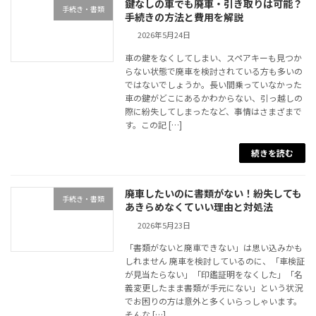
鍵なしの車でも廃車・引き取りは可能？
手続き・書類
手続きの方法と費用を解説
2026年5月24日
車の鍵をなくしてしまい、スペアキーも見つか
らない状態で廃車を検討されている方も多いの
ではないでしょうか。長い間乗っていなかった
車の鍵がどこにあるかわからない、引っ越しの
際に紛失してしまったなど、事情はさまざまで
す。この記 […]
続きを読む
廃車したいのに書類がない！紛失しても
手続き・書類
あきらめなくていい理由と対処法
2026年5月23日
「書類がないと廃車できない」は思い込みかも
しれません 廃車を検討しているのに、「車検証
が見当たらない」「印鑑証明をなくした」「名
義変更したまま書類が手元にない」という状況
でお困りの方は意外と多くいらっしゃいます。
そんな […]