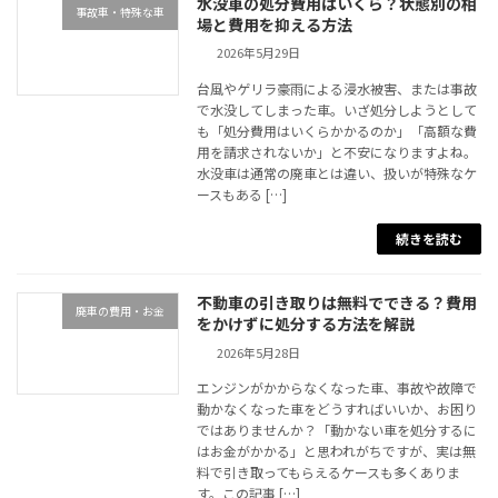
水没車の処分費用はいくら？状態別の相
事故車・特殊な車
場と費用を抑える方法
2026年5月29日
台風やゲリラ豪雨による浸水被害、または事故
で水没してしまった車。いざ処分しようとして
も「処分費用はいくらかかるのか」「高額な費
用を請求されないか」と不安になりますよね。
水没車は通常の廃車とは違い、扱いが特殊なケ
ースもある […]
続きを読む
不動車の引き取りは無料でできる？費用
廃車の費用・お金
をかけずに処分する方法を解説
2026年5月28日
エンジンがかからなくなった車、事故や故障で
動かなくなった車をどうすればいいか、お困り
ではありませんか？「動かない車を処分するに
はお金がかかる」と思われがちですが、実は無
料で引き取ってもらえるケースも多くありま
す。この記事 […]