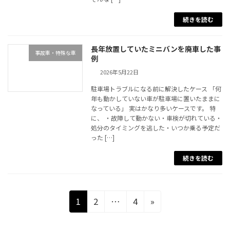
続きを読む
長年放置していたミニバンを廃車した事
事故車・特殊な車
例
2026年5月22日
駐車場トラブルになる前に解決したケース 「何
年も動かしていない車が駐車場に置いたままに
なっている」 実はかなり多いケースです。 特
に、 ・故障して動かない・車検が切れている・
処分のタイミングを逃した・いつか乗る予定だ
った […]
続きを読む
投稿のページ送り
固定ページ
固定ページ
固定ページ
1
2
…
4
»