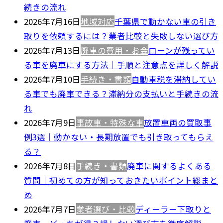
続きの流れ
2026年7月16日
地域対応
千葉県で動かない車の引き
取りを依頼するには？業者比較と失敗しない選び方
2026年7月13日
廃車の費用・お金
ローンが残ってい
る車を廃車にする方法｜手順と注意点を詳しく解説
2026年7月10日
手続き・書類
自動車税を滞納してい
る車でも廃車できる？滞納分の支払いと手続きの流
れ
2026年7月9日
事故車・特殊な車
放置車両の買取事
例3選｜動かない・長期放置でも引き取ってもらえ
る？
2026年7月8日
手続き・書類
廃車に関するよくある
質問｜初めての方が知っておきたいポイント総まと
め
2026年7月7日
業者選び・比較
ディーラー下取りと