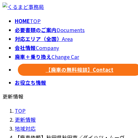
HOME
TOP
必要書類のご案内
Documents
対応エリア（全国）
Area
会社情報
Company
廃車＋乗り換え
Change Car
【廃車の無料相談】
Contact
お役立ち情報
更新情報
TOP
更新情報
地域対応
【廃車依頼】秋田県秋田市／ダイハツ・ムーヴ