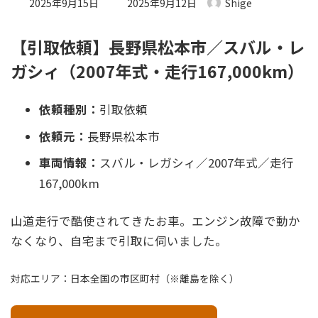
最終更新日時 :
2025年9月15日
2025年9月12日
Shige
【引取依頼】長野県松本市／スバル・レ
ガシィ（2007年式・走行167,000km）
依頼種別：
引取依頼
依頼元：
長野県松本市
車両情報：
スバル・レガシィ／2007年式／走行
167,000km
山道走行で酷使されてきたお車。エンジン故障で動か
なくなり、自宅まで引取に伺いました。
対応エリア：日本全国の市区町村（※離島を除く）