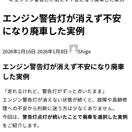
エンジン警告灯が消えず不安
になり廃車した実例
最
2026年1月16日
2026年1月8日
Shige
終
エンジン警告灯が消えず不安になり廃車
更
新
した実例
日
時
「走れるけれど、警告灯がずっと点いたまま」
:
エンジン警告灯が消えない状態が続くと、故障や高額修
理への不安から判断に迷う方は少なくありません。
今回は、
警告灯点灯が続いたことで廃車を選択した実例
をご紹介します。