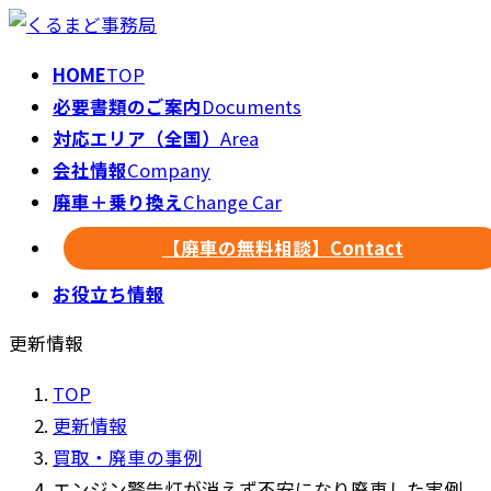
HOME
TOP
必要書類のご案内
Documents
対応エリア（全国）
Area
会社情報
Company
廃車＋乗り換え
Change Car
【廃車の無料相談】
Contact
お役立ち情報
更新情報
TOP
更新情報
買取・廃車の事例
エンジン警告灯が消えず不安になり廃車した実例