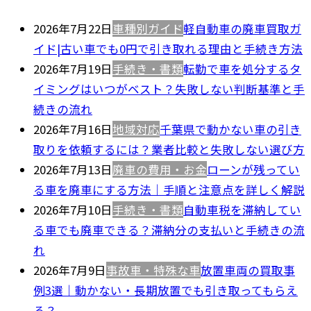
2026年7月22日
車種別ガイド
軽自動車の廃車買取ガ
イド|古い車でも0円で引き取れる理由と手続き方法
2026年7月19日
手続き・書類
転勤で車を処分するタ
イミングはいつがベスト？失敗しない判断基準と手
続きの流れ
2026年7月16日
地域対応
千葉県で動かない車の引き
取りを依頼するには？業者比較と失敗しない選び方
2026年7月13日
廃車の費用・お金
ローンが残ってい
る車を廃車にする方法｜手順と注意点を詳しく解説
2026年7月10日
手続き・書類
自動車税を滞納してい
る車でも廃車できる？滞納分の支払いと手続きの流
れ
2026年7月9日
事故車・特殊な車
放置車両の買取事
例3選｜動かない・長期放置でも引き取ってもらえ
る？