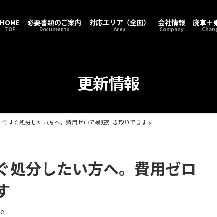
HOME
必要書類のご案内
対応エリア（全国）
会社情報
廃車＋
TOP
Documents
Area
Company
Chang
更新情報
、今すぐ処分したい方へ。費用ゼロで最短引き取りできます
ぐ処分したい方へ。費用ゼロ
す
ge