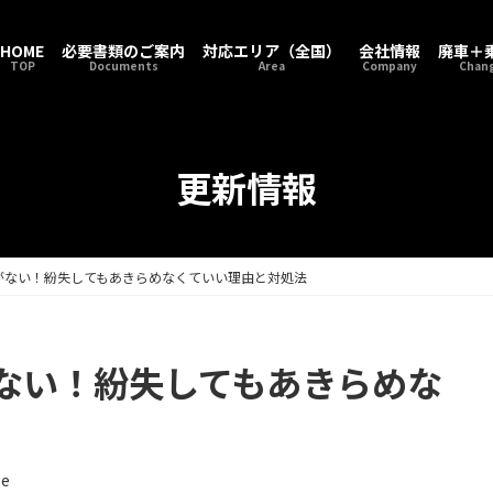
HOME
必要書類のご案内
対応エリア（全国）
会社情報
廃車＋
TOP
Documents
Area
Company
Chang
更新情報
がない！紛失してもあきらめなくていい理由と対処法
ない！紛失してもあきらめな
ge