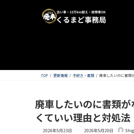
TOP
更新情報
手続き・書類
廃車したいのに書類
廃車したいのに書類が
くていい理由と対処法
最終更新日時 :
2026年5月23日
2026年5月20日
Shi