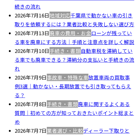
続きの流れ
2026年7月16日
地域対応
千葉県で動かない車の引き
取りを依頼するには？業者比較と失敗しない選び方
2026年7月13日
廃車の費用・お金
ローンが残ってい
る車を廃車にする方法｜手順と注意点を詳しく解説
2026年7月10日
手続き・書類
自動車税を滞納してい
る車でも廃車できる？滞納分の支払いと手続きの流
れ
2026年7月9日
事故車・特殊な車
放置車両の買取事
例3選｜動かない・長期放置でも引き取ってもらえ
る？
2026年7月8日
手続き・書類
廃車に関するよくある
質問｜初めての方が知っておきたいポイント総まと
め
2026年7月7日
業者選び・比較
ディーラー下取りと