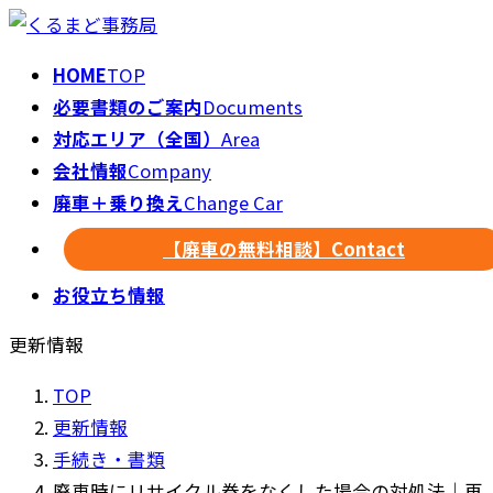
HOME
TOP
必要書類のご案内
Documents
対応エリア（全国）
Area
会社情報
Company
廃車＋乗り換え
Change Car
【廃車の無料相談】
Contact
お役立ち情報
更新情報
TOP
更新情報
手続き・書類
廃車時にリサイクル券をなくした場合の対処法｜再