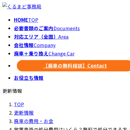
HOME
TOP
必要書類のご案内
Documents
対応エリア（全国）
Area
会社情報
Company
廃車＋乗り換え
Change Car
【廃車の無料相談】
Contact
お役立ち情報
更新情報
TOP
更新情報
廃車の費用・お金
放置車両の処分費用はいくら？無料で処分できる方