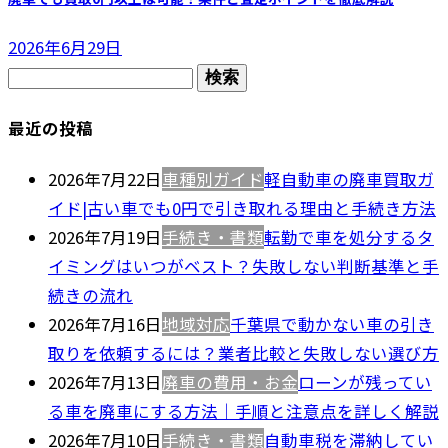
2026年6月29日
検
索:
最近の投稿
2026年7月22日
車種別ガイド
軽自動車の廃車買取ガ
イド|古い車でも0円で引き取れる理由と手続き方法
2026年7月19日
手続き・書類
転勤で車を処分するタ
イミングはいつがベスト？失敗しない判断基準と手
続きの流れ
2026年7月16日
地域対応
千葉県で動かない車の引き
取りを依頼するには？業者比較と失敗しない選び方
2026年7月13日
廃車の費用・お金
ローンが残ってい
る車を廃車にする方法｜手順と注意点を詳しく解説
2026年7月10日
手続き・書類
自動車税を滞納してい