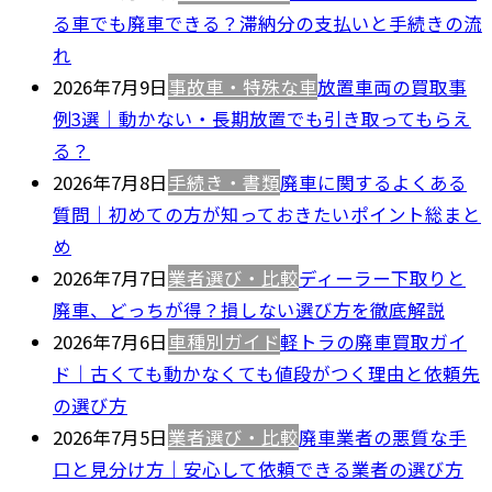
る車でも廃車できる？滞納分の支払いと手続きの流
れ
2026年7月9日
事故車・特殊な車
放置車両の買取事
例3選｜動かない・長期放置でも引き取ってもらえ
る？
2026年7月8日
手続き・書類
廃車に関するよくある
質問｜初めての方が知っておきたいポイント総まと
め
2026年7月7日
業者選び・比較
ディーラー下取りと
廃車、どっちが得？損しない選び方を徹底解説
2026年7月6日
車種別ガイド
軽トラの廃車買取ガイ
ド｜古くても動かなくても値段がつく理由と依頼先
の選び方
2026年7月5日
業者選び・比較
廃車業者の悪質な手
口と見分け方｜安心して依頼できる業者の選び方