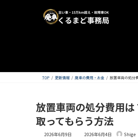
TOP
更新情報
廃車の費用・お金
放置車両の処分
放置車両の処分費用は
取ってもらう方法
最終更新日時 :
2026年6月9日
2026年6月4日
Shige