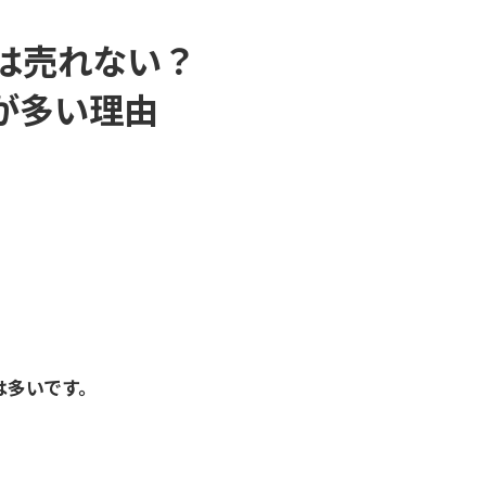
は売れない？
が多い理由
。
は多いです。