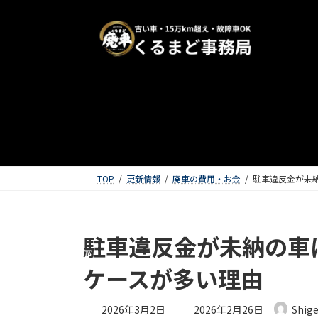
TOP
更新情報
廃車の費用・お金
駐車違反金が未
駐車違反金が未納の車
ケースが多い理由
最終更新日時 :
2026年3月2日
2026年2月26日
Shig