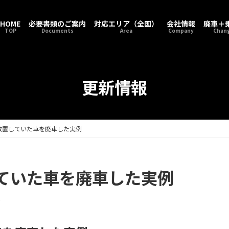
HOME
必要書類のご案内
対応エリア（全国）
会社情報
廃車＋
TOP
Documents
Area
Company
Chang
更新情報
放置していた車を廃車した実例
ていた車を廃車した実例
e