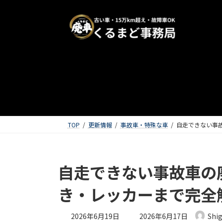
TOP
更新情報
事故車・特殊な車
自走できない事
自走できない事故車の
き・レッカーまで完全
最終更新日時 :
2026年6月19日
2026年6月17日
Shi