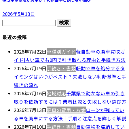
2026年5月13日
検
索:
最近の投稿
2026年7月22日
車種別ガイド
軽自動車の廃車買取ガ
イド|古い車でも0円で引き取れる理由と手続き方法
2026年7月19日
手続き・書類
転勤で車を処分するタ
イミングはいつがベスト？失敗しない判断基準と手
続きの流れ
2026年7月16日
地域対応
千葉県で動かない車の引き
取りを依頼するには？業者比較と失敗しない選び方
2026年7月13日
廃車の費用・お金
ローンが残ってい
る車を廃車にする方法｜手順と注意点を詳しく解説
2026年7月10日
手続き・書類
自動車税を滞納してい