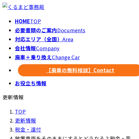
HOME
TOP
必要書類のご案内
Documents
対応エリア（全国）
Area
会社情報
Company
廃車＋乗り換え
Change Car
【廃車の無料相談】
Contact
お役立ち情報
更新情報
TOP
更新情報
税金・還付
放置車両をそのままにするとどうなる？税金・苦