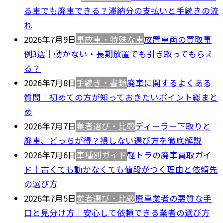
る車でも廃車できる？滞納分の支払いと手続きの流
れ
2026年7月9日
事故車・特殊な車
放置車両の買取事
例3選｜動かない・長期放置でも引き取ってもらえ
る？
2026年7月8日
手続き・書類
廃車に関するよくある
質問｜初めての方が知っておきたいポイント総まと
め
2026年7月7日
業者選び・比較
ディーラー下取りと
廃車、どっちが得？損しない選び方を徹底解説
2026年7月6日
車種別ガイド
軽トラの廃車買取ガイ
ド｜古くても動かなくても値段がつく理由と依頼先
の選び方
2026年7月5日
業者選び・比較
廃車業者の悪質な手
口と見分け方｜安心して依頼できる業者の選び方